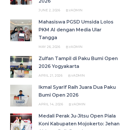
2026
JUNE 2, 2026
ADMIN
BY
Mahasiswa PGSD Umsida Lolos
PKM AI dengan Media Ular
Tangga
MAY 26, 2026
ADMIN
BY
Zulfan Tampil di Paku Bumi Open
2026 Yogyakarta
APRIL 21, 2026
ADMIN
BY
Ikmal Syarif Raih Juara Dua Paku
Bumi Open 2026
APRIL 14, 2026
ADMIN
BY
Medali Perak Ju-Jitsu Open Piala
Koni Kabupaten Mojokerto: Jehan